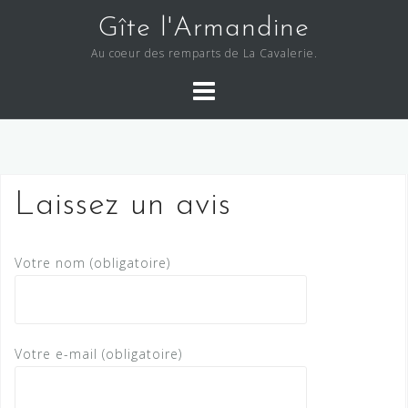
S
Gîte l'Armandine
k
Au coeur des remparts de La Cavalerie.
i
p
t
o
c
o
Laissez un avis
n
t
e
Votre nom (obligatoire)
n
t
Votre e-mail (obligatoire)